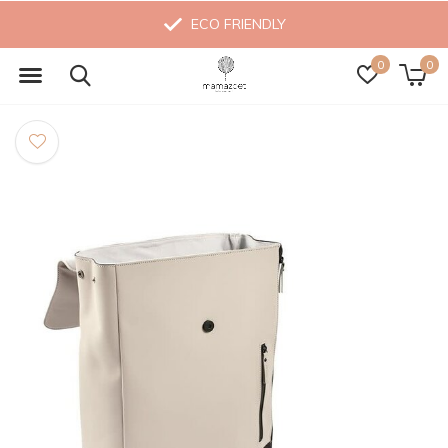
ECO FRIENDLY
0
0