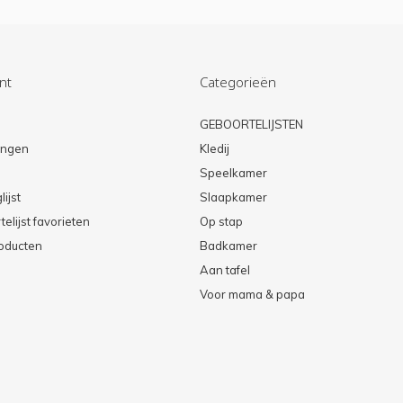
nt
Categorieën
n
GEBOORTELIJSTEN
lingen
Kledij
Speelkamer
lijst
Slaapkamer
elijst favorieten
Op stap
roducten
Badkamer
Aan tafel
Voor mama & papa