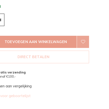
d
d
TOEVOEGEN AAN WINKELWAGEN
DIRECT BETALEN
atis verzending
naf €100,-
n aan vergelijking
oor geboortelijst