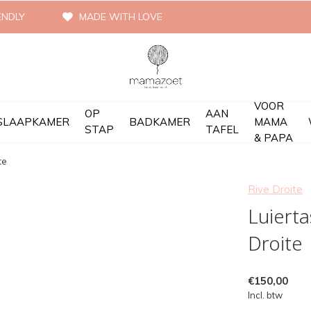
ENDLY
MADE WITH LOVE
VOOR
OP
AAN
SLAAPKAMER
BADKAMER
MAMA
STAP
TAFEL
& PAPA
te
Rive Droite
Luierta
Droite
€150,00
Incl. btw