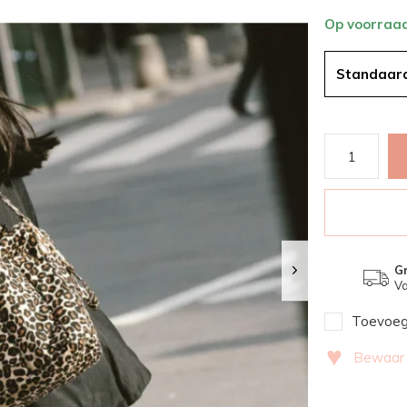
Op voorraa
Standaar
Gr
Va
Toevoege
♥
Bewaar v