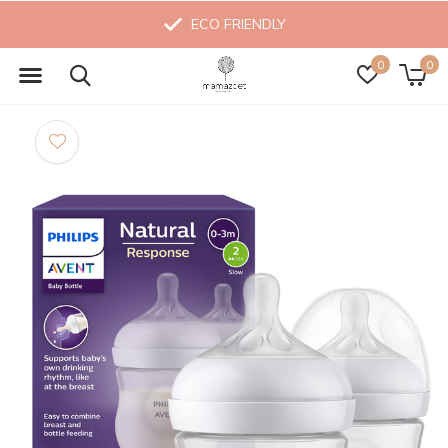
ECO FRIENDLY
0
0