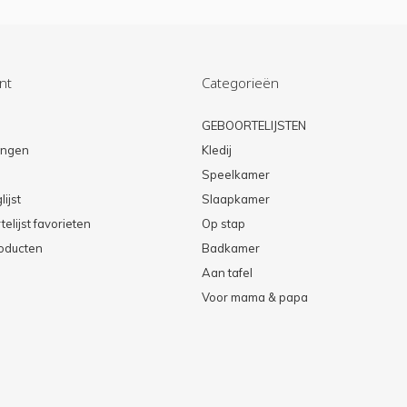
nt
Categorieën
n
GEBOORTELIJSTEN
lingen
Kledij
Speelkamer
lijst
Slaapkamer
elijst favorieten
Op stap
roducten
Badkamer
Aan tafel
Voor mama & papa