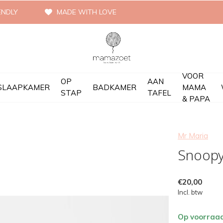
ENDLY
MADE WITH LOVE
VOOR
OP
AAN
SLAAPKAMER
BADKAMER
MAMA
STAP
TAFEL
& PAPA
Mr Maria
Snoopy 
€20,00
Incl. btw
Op voorraa