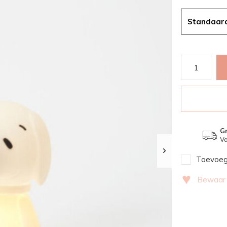
Standaar
Gr
Va
Toevoege
♥
Bewaar v