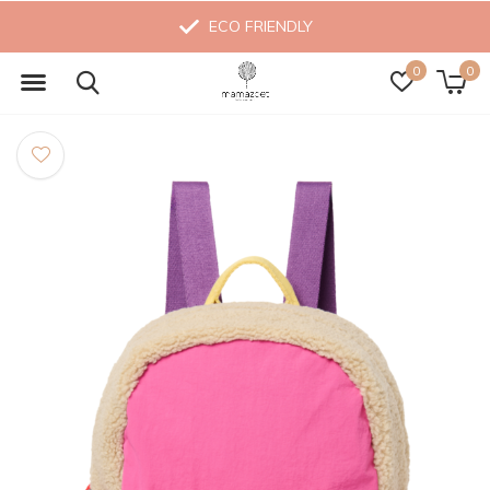
ECO FRIENDLY
0
0