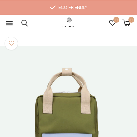
ECO FRIENDLY
0
0