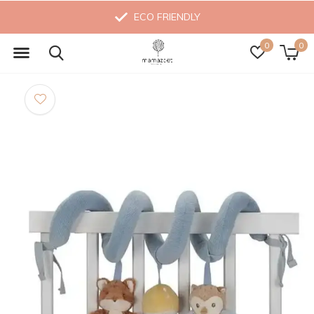
ECO FRIENDLY
0
0