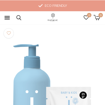
ECO FRIENDLY
0
0