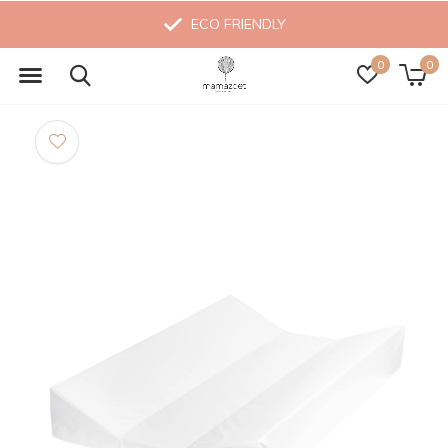
ECO FRIENDLY
0
0