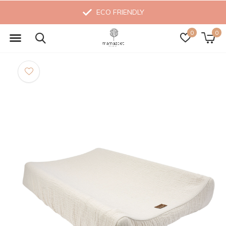
ECO FRIENDLY
0
0