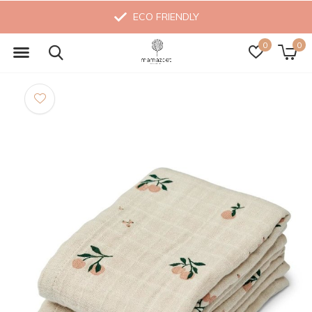
ECO FRIENDLY
0
0