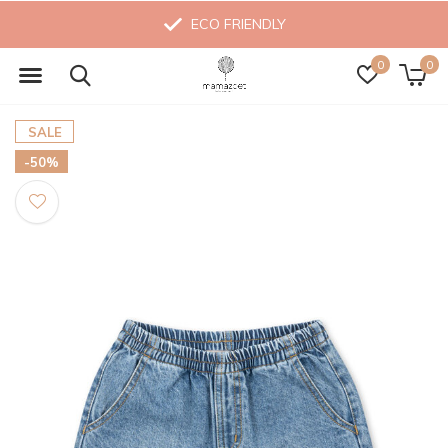
ECO FRIENDLY
0
0
SALE
-50%