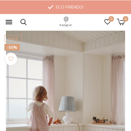
ECO FRIENDLY
0
0
SALE
-50%