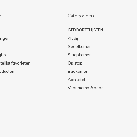
nt
Categorieën
n
GEBOORTELIJSTEN
lingen
Kledij
Speelkamer
lijst
Slaapkamer
elijst favorieten
Op stap
roducten
Badkamer
Aan tafel
Voor mama & papa