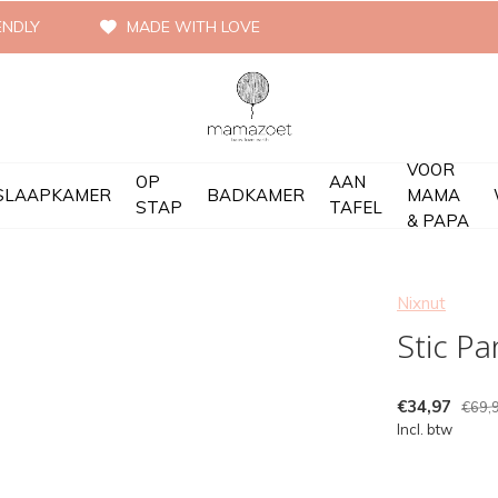
ENDLY
MADE WITH LOVE
VOOR
OP
AAN
SLAAPKAMER
BADKAMER
MAMA
STAP
TAFEL
& PAPA
Nixnut
Stic Pa
€34,97
€69,
Incl. btw