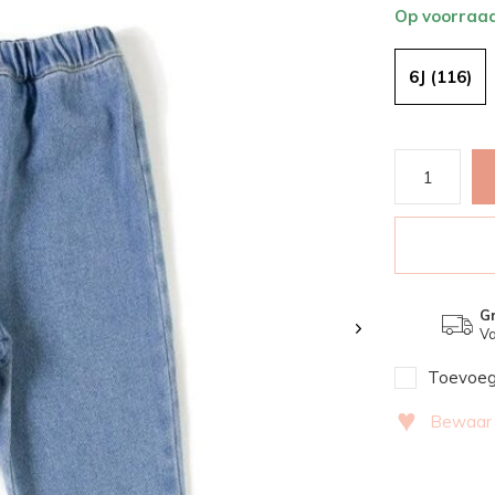
Op voorraa
6J (116)
Gr
Va
Toevoege
♥
Bewaar v