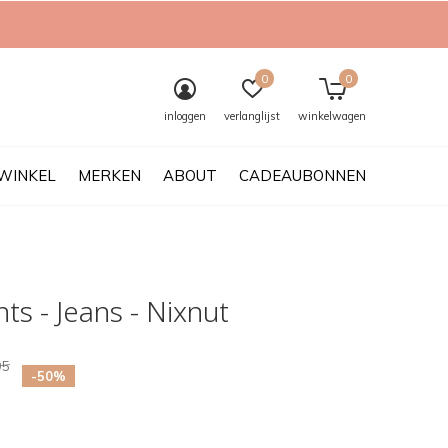
0
0
inloggen
verlanglijst
winkelwagen
WINKEL
MERKEN
ABOUT
CADEAUBONNEN
nts - Jeans - Nixnut
95
-50%