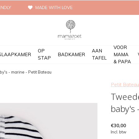
ENDLY
MADE WITH LOVE
VOOR
OP
AAN
SLAAPKAMER
BADKAMER
MAMA
STAP
TAFEL
& PAPA
y's - marine - Petit Bateau
Petit Bateau
Tweede
baby's 
€30,00
Incl. btw