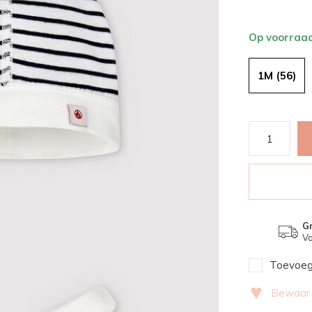
Op voorraa
1M (56)
Gr
Va
Toevoege
♥
Bewaar v