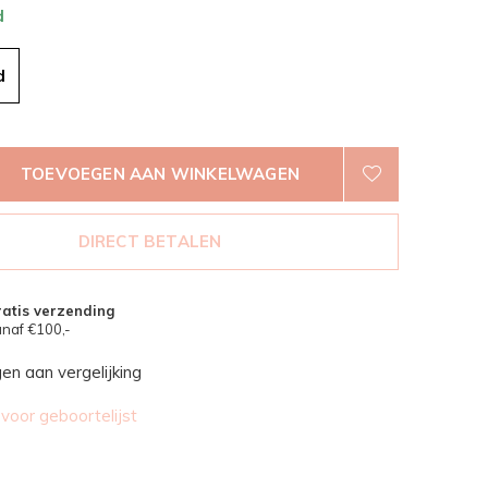
d
d
TOEVOEGEN AAN WINKELWAGEN
DIRECT BETALEN
atis verzending
naf €100,-
n aan vergelijking
oor geboortelijst