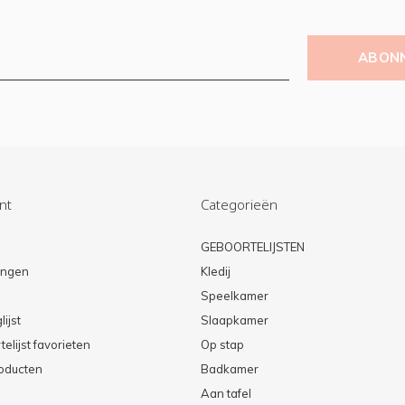
ABON
nt
Categorieën
n
GEBOORTELIJSTEN
lingen
Kledij
Speelkamer
lijst
Slaapkamer
elijst favorieten
Op stap
roducten
Badkamer
Aan tafel