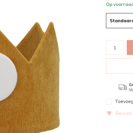
Op voorraa
Standaar
Gr
Va
Toevoege
♥
Bewaar v