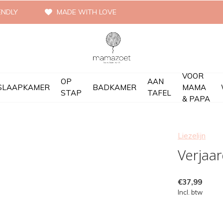
ENDLY
MADE WITH LOVE
VOOR
OP
AAN
SLAAPKAMER
BADKAMER
MAMA
STAP
TAFEL
& PAPA
Liezelijn
Verjaar
€37,99
Incl. btw