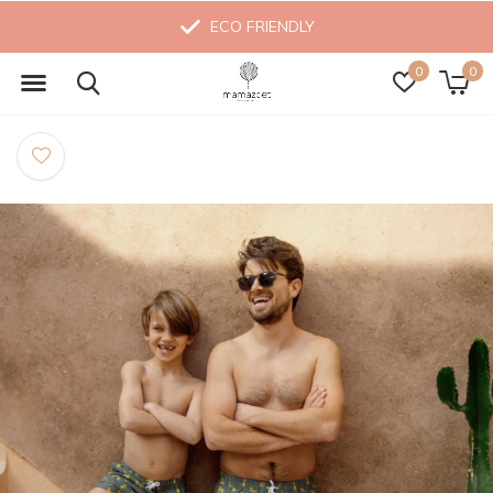
ECO FRIENDLY
0
0