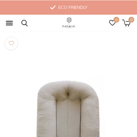
ECO FRIENDLY
0
0