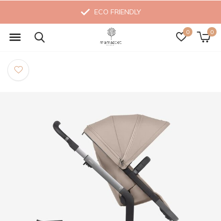
ECO FRIENDLY
0
0