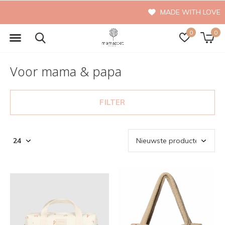
MADE WITH LOVE
0
0
Voor mama & papa
FILTER