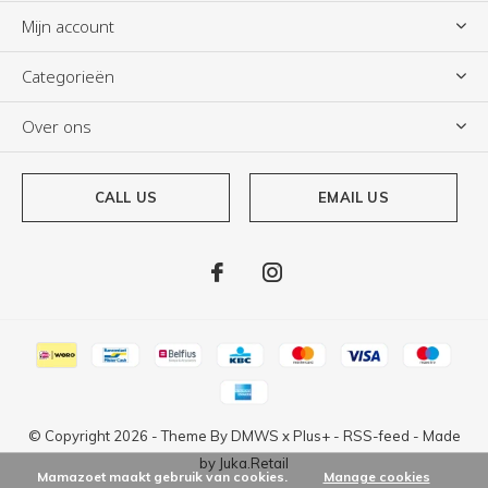
Mijn account
Categorieën
Over ons
CALL US
EMAIL US
© Copyright
2026
- Theme By
DMWS
x
Plus+
-
RSS-feed
- Made
by
Juka.Retail
Mamazoet maakt gebruik van cookies.
Manage cookies