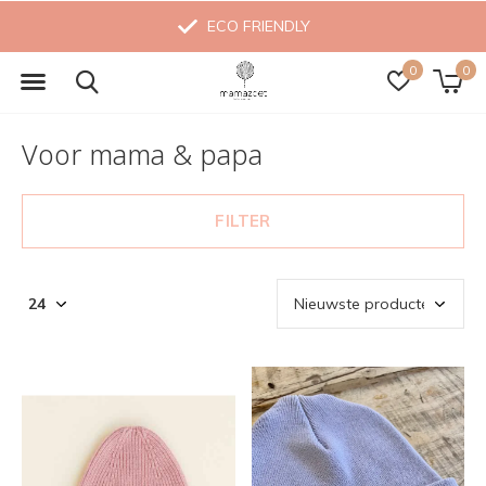
MADE WITH LOVE
0
0
Voor mama & papa
FILTER